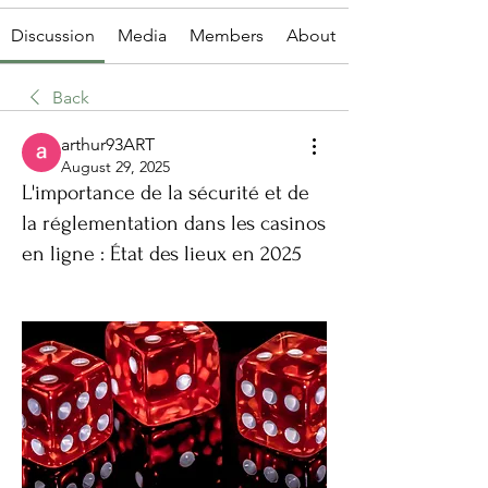
Discussion
Media
Members
About
Back
arthur93ART
August 29, 2025
L'importance de la sécurité et de
la réglementation dans les casinos
en ligne : État des lieux en 2025