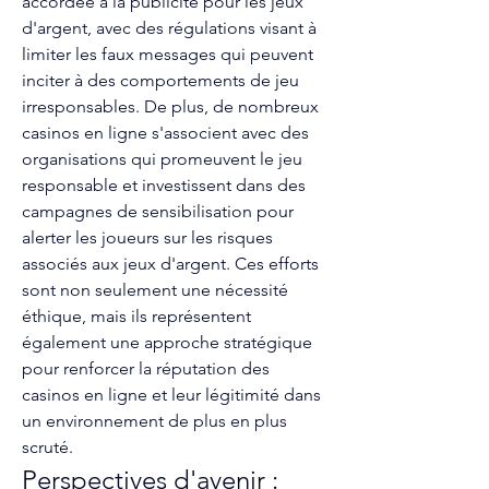
accordée à la publicité pour les jeux 
d'argent, avec des régulations visant à 
limiter les faux messages qui peuvent 
inciter à des comportements de jeu 
irresponsables. De plus, de nombreux 
casinos en ligne s'associent avec des 
organisations qui promeuvent le jeu 
responsable et investissent dans des 
campagnes de sensibilisation pour 
alerter les joueurs sur les risques 
associés aux jeux d'argent. Ces efforts 
sont non seulement une nécessité 
éthique, mais ils représentent 
également une approche stratégique 
pour renforcer la réputation des 
casinos en ligne et leur légitimité dans 
un environnement de plus en plus 
scruté.
Perspectives d'avenir : 