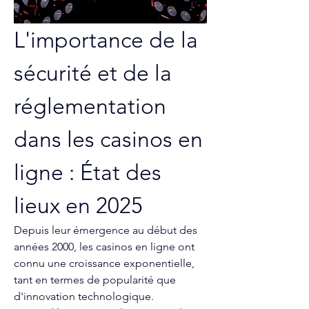
L'importance de la 
sécurité et de la 
réglementation 
dans les casinos en 
ligne : État des 
lieux en 2025
Depuis leur émergence au début des 
années 2000, les casinos en ligne ont 
connu une croissance exponentielle, 
tant en termes de popularité que 
d'innovation technologique. 