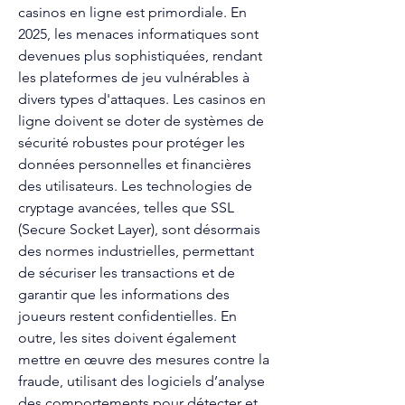
casinos en ligne est primordiale. En 
2025, les menaces informatiques sont 
devenues plus sophistiquées, rendant 
les plateformes de jeu vulnérables à 
divers types d'attaques. Les casinos en 
ligne doivent se doter de systèmes de 
sécurité robustes pour protéger les 
données personnelles et financières 
des utilisateurs. Les technologies de 
cryptage avancées, telles que SSL 
(Secure Socket Layer), sont désormais 
des normes industrielles, permettant 
de sécuriser les transactions et de 
garantir que les informations des 
joueurs restent confidentielles. En 
outre, les sites doivent également 
mettre en œuvre des mesures contre la 
fraude, utilisant des logiciels d’analyse 
des comportements pour détecter et 