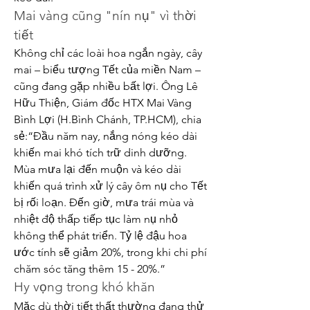
Mai vàng cũng "nín nụ" vì thời 
tiết
Không chỉ các loài hoa ngắn ngày, cây 
mai – biểu tượng Tết của miền Nam – 
cũng đang gặp nhiều bất lợi. Ông Lê 
Hữu Thiện, Giám đốc HTX Mai Vàng 
Bình Lợi (H.Bình Chánh, TP.HCM), chia 
sẻ:“Đầu năm nay, nắng nóng kéo dài 
khiến mai khó tích trữ dinh dưỡng. 
Mùa mưa lại đến muộn và kéo dài 
khiến quá trình xử lý cây ôm nụ cho Tết 
bị rối loạn. Đến giờ, mưa trái mùa và 
nhiệt độ thấp tiếp tục làm nụ nhỏ 
không thể phát triển. Tỷ lệ đậu hoa 
ước tính sẽ giảm 20%, trong khi chi phí 
chăm sóc tăng thêm 15 - 20%.”
Hy vọng trong khó khăn
Mặc dù thời tiết thất thường đang thử 