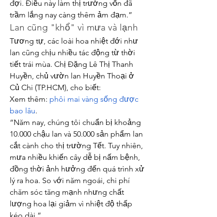
đợi. Điều này làm thị trường vốn đã 
trầm lắng nay càng thêm ảm đạm.”
Lan cũng "khổ" vì mưa và lạnh
Tương tự, các loài hoa nhiệt đới như 
lan cũng chịu nhiều tác động từ thời 
tiết trái mùa. Chị Đặng Lê Thị Thanh 
Huyền, chủ vườn lan Huyền Thoại ở 
Củ Chi (TP.HCM), cho biết:
Xem thêm: 
phôi mai vàng sống được 
bao lâu
.
“Năm nay, chúng tôi chuẩn bị khoảng 
10.000 chậu lan và 50.000 sản phẩm lan 
cắt cành cho thị trường Tết. Tuy nhiên, 
mưa nhiều khiến cây dễ bị nấm bệnh, 
đồng thời ảnh hưởng đến quá trình xử 
lý ra hoa. So với năm ngoái, chi phí 
chăm sóc tăng mạnh nhưng chất 
lượng hoa lại giảm vì nhiệt độ thấp 
kéo dài.”