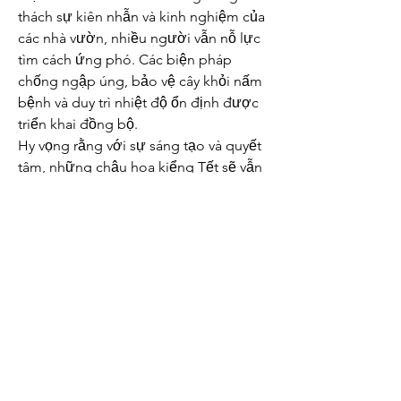
thách sự kiên nhẫn và kinh nghiệm của 
các nhà vườn, nhiều người vẫn nỗ lực 
tìm cách ứng phó. Các biện pháp 
chống ngập úng, bảo vệ cây khỏi nấm 
bệnh và duy trì nhiệt độ ổn định được 
triển khai đồng bộ.
Hy vọng rằng với sự sáng tạo và quyết 
tâm, những chậu hoa kiểng Tết sẽ vẫn 
kịp khoe sắc, mang đến niềm vui và sự 
ấm áp cho mọi nhà trong dịp Tết cổ 
truyền. Các bạn có thể tham khảo 
thêm về 
Top 5 nhà vườn cung cấp mai 
vàng sỉ giá tốt nhất tết 2025
.
0
0
Write a comment...