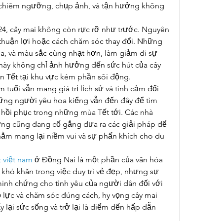
chiêm ngưỡng, chụp ảnh, và tận hưởng không 
024, cây mai không còn rực rỡ như trước. Nguyên 
 thuận lợi hoặc cách chăm sóc thay đổi. Những 
a, và màu sắc cũng nhạt hơn, làm giảm đi sự 
này không chỉ ảnh hưởng đến sức hút của cây 
n Tết tại khu vực kém phần sôi động.
 tuổi vẫn mang giá trị lịch sử và tình cảm đối 
ng người yêu hoa kiểng vẫn đến đây để tìm 
 hồi phục trong những mùa Tết tới. Các nhà 
ơng cũng đang cố gắng đưa ra các giải pháp để 
hằm mang lại niềm vui và sự phấn khích cho du 
 việt nam
 ở Đồng Nai là một phần của văn hóa 
khó khăn trong việc duy trì vẻ đẹp, nhưng sự 
minh chứng cho tình yêu của người dân đối với 
ỗ lực và chăm sóc đúng cách, hy vọng cây mai 
 lại sức sống và trở lại là điểm đến hấp dẫn 