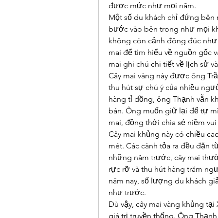
được mức như mọi năm.
Một số du khách chỉ đứng bên 
bước vào bên trong như mọi khi
không còn cảnh đông đúc như m
mai để tìm hiểu về nguồn gốc và
mai ghi chú chi tiết về lịch sử và
Cây mai vàng này được ông Trầ
thu hút sự chú ý của nhiều ngư
hàng tỉ đồng, ông Thạnh vẫn kh
bán. Ông muốn giữ lại để tự m
mai, đồng thời chia sẻ niềm vu
Cây mai khủng này có chiều cao 
mét. Các cành tỏa ra đều đặn từ
những năm trước, cây mai thườn
rực rỡ và thu hút hàng trăm ngư
năm nay, số lượng du khách gi
như trước.
Dù vậy, cây mai vàng khủng tại 
giá trị truyền thống. Ông Thạn