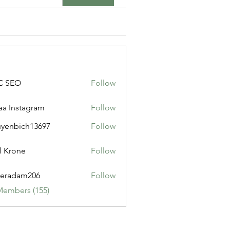
C SEO
Follow
a Instagram
Follow
yenbich13697
Follow
ich13697
l Krone
Follow
eradam206
Follow
am206
Members (155)