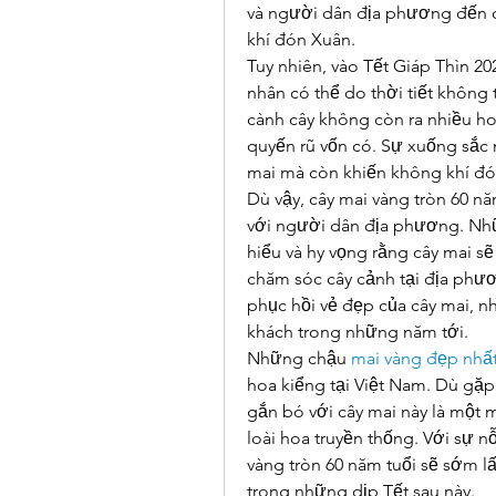
và người dân địa phương đến 
khí đón Xuân.
Tuy nhiên, vào Tết Giáp Thìn 2
nhân có thể do thời tiết không
cành cây không còn ra nhiều ho
quyến rũ vốn có. Sự xuống sắc 
mai mà còn khiến không khí đó
Dù vậy, cây mai vàng tròn 60 năm
với người dân địa phương. Nhữ
hiểu và hy vọng rằng cây mai sẽ
chăm sóc cây cảnh tại địa phư
phục hồi vẻ đẹp của cây mai, n
khách trong những năm tới.
Những chậu 
mai vàng đẹp nhất
hoa kiểng tại Việt Nam. Dù gặp 
gắn bó với cây mai này là một 
loài hoa truyền thống. Với sự n
vàng tròn 60 năm tuổi sẽ sớm lấy
trong những dịp Tết sau này.