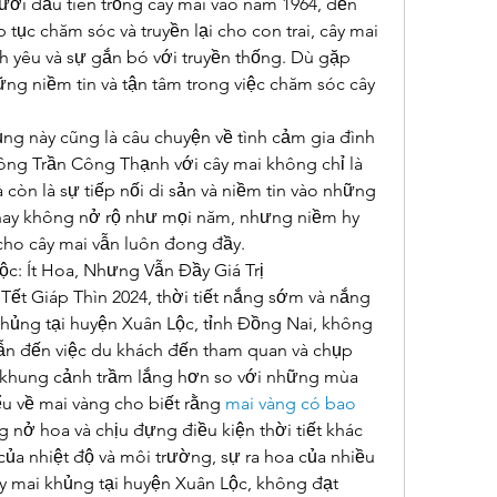
ười đầu tiên trồng cây mai vào năm 1964, đến 
tục chăm sóc và truyền lại cho con trai, cây mai 
h yêu và sự gắn bó với truyền thống. Dù gặp 
ng niềm tin và tận tâm trong việc chăm sóc cây 
ng này cũng là câu chuyện về tình cảm gia đình 
 ông Trần Công Thạnh với cây mai không chỉ là 
còn là sự tiếp nối di sản và niềm tin vào những 
nay không nở rộ như mọi năm, nhưng niềm hy 
cho cây mai vẫn luôn đong đầy.
c: Ít Hoa, Nhưng Vẫn Đầy Giá Trị
Tết Giáp Thìn 2024, thời tiết nắng sớm và nắng 
hủng tại huyện Xuân Lộc, tỉnh Đồng Nai, không 
ẫn đến việc du khách đến tham quan và chụp 
a khung cảnh trầm lắng hơn so với những mùa 
u về mai vàng cho biết rằng 
mai vàng có bao 
g nở hoa và chịu đựng điều kiện thời tiết khác 
a nhiệt độ và môi trường, sự ra hoa của nhiều 
 mai khủng tại huyện Xuân Lộc, không đạt 