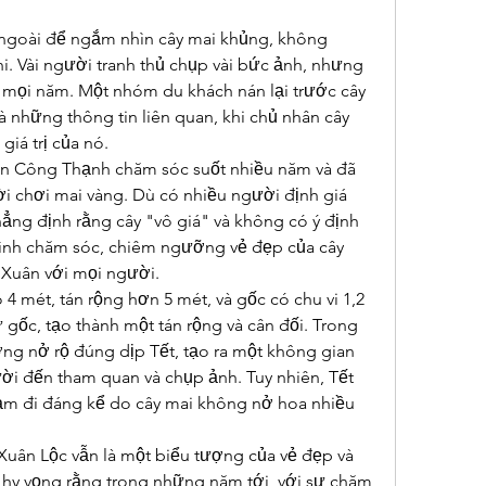
ngoài để ngắm nhìn cây mai khủng, không 
. Vài người tranh thủ chụp vài bức ảnh, nhưng 
ọi năm. Một nhóm du khách nán lại trước cây 
 những thông tin liên quan, khi chủ nhân cây 
 giá trị của nó.
n Công Thạnh chăm sóc suốt nhiều năm và đã 
ời chơi mai vàng. Dù có nhiều người định giá 
ẳng định rằng cây "vô giá" và không có ý định 
ình chăm sóc, chiêm ngưỡng vẻ đẹp của cây 
i Xuân với mọi người.
4 mét, tán rộng hơn 5 mét, và gốc có chu vi 1,2 
 gốc, tạo thành một tán rộng và cân đối. Trong 
g nở rộ đúng dịp Tết, tạo ra một không gian 
ời đến tham quan và chụp ảnh. Tuy nhiên, Tết 
ảm đi đáng kể do cây mai không nở hoa nhiều 
Xuân Lộc vẫn là một biểu tượng của vẻ đẹp và 
h hy vọng rằng trong những năm tới, với sự chăm 