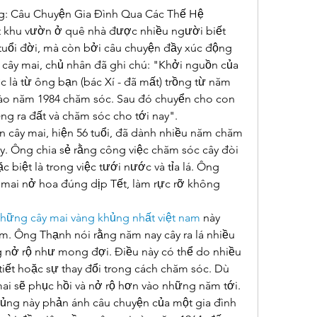
: Câu Chuyện Gia Đình Qua Các Thế Hệ
t khu vườn ở quê nhà được nhiều người biết 
 tuổi đời, mà còn bởi câu chuyện đầy xúc động 
cây mai, chủ nhân đã ghi chú: "Khởi nguồn của 
là từ ông bạn (bác Xí - đã mất) trồng từ năm 
vào năm 1984 chăm sóc. Sau đó chuyển cho con 
ng ra đất và chăm sóc cho tới nay".
cây mai, hiện 56 tuổi, đã dành nhiều năm chăm 
y. Ông chia sẻ rằng công việc chăm sóc cây đòi 
c biệt là trong việc tưới nước và tỉa lá. Ông 
 mai nở hoa đúng dịp Tết, làm rực rỡ không 
hững cây mai vàng khủng nhất việt nam
 này 
. Ông Thạnh nói rằng năm nay cây ra lá nhiều 
 nở rộ như mong đợi. Điều này có thể do nhiều 
tiết hoặc sự thay đổi trong cách chăm sóc. Dù 
mai sẽ phục hồi và nở rộ hơn vào những năm tới.
ủng này phản ánh câu chuyện của một gia đình 