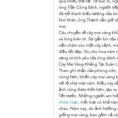
qua nhiều thế hệ. Từ bác Xí, ng
ông Trần Công Định, người tiếp 
đã trở thành biểu tượng của tìn
khó khăn, ông Thạnh vẫn giữ vữ
mai.
Câu chuyện về cây mai vàng khủ
và lòng kiên trì. Sự gắn bó của
việc chăm sóc một cây cảnh, mà 
điều tốt đẹp. Dù cho hoa năm 
vọng và tình yêu của ông dành 
Cây Mai Vàng Khủng Tại Xuân Lộ
Theo ghi nhận của phóng viên, 
nóng hơn, khiến cây mai vàng k
nở rộ như mọi năm. Điều này d
ảnh cũng thưa thớt hơn, tạo r
Tết trước. Những người am hiể
nhiêu loại
 , mỗi loại có khả năn
nhau. Năm nay, do ảnh hưởng củ
giống mai vàng, bao gồm cả cây