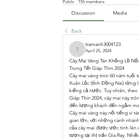
Public
·
155 members
Discussion
Media
Back
tramanh3004123
April 25, 2024
tramanh3004123
Cây Mai Vàng Tán Khổng Lồ Nổi
Trong Tết Giáp Thìn 2024
Cây mai vàng tròn 60 năm tuổi t
Xuân Lộc (tỉnh Đồng Nai) từng 
kiểng cả nước. Tuy nhiên, theo
Giáp Thìn 2024, cây mai này tr
đến lượng khách đến ngắm ma
Cây mai vàng này nổi tiếng vì t
gian lớn, với những cành nhánh 
của cây mai được ước tính lên 
tượng tại thị trấn Gia Ray. Nhiề