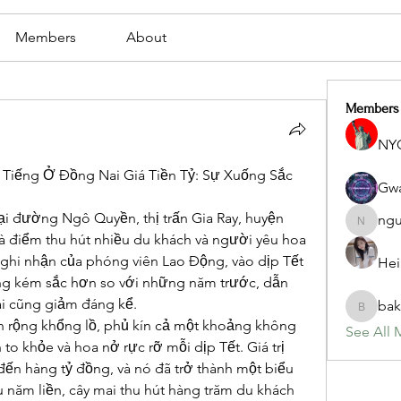
Members
About
Members
NY
 Tiếng Ở Đồng Nai Giá Tiền Tỷ: Sự Xuống Sắc 
Gwa
ại đường Ngô Quyền, thị trấn Gia Ray, huyện 
ngu
nguyenb
là điểm thu hút nhiều du khách và người yêu hoa 
 ghi nhận của phóng viên Lao Động, vào dịp Tết 
Hei
ông kém sắc hơn so với những năm trước, dẫn 
i cũng giảm đáng kể.
bak
bakerad
án rộng khổng lồ, phủ kín cả một khoảng không 
See All 
to khỏe và hoa nở rực rỡ mỗi dịp Tết. Giá trị 
đến hàng tỷ đồng, và nó đã trở thành một biểu 
u năm liền, cây mai thu hút hàng trăm du khách 